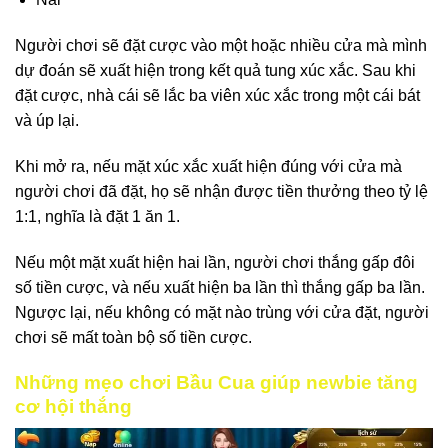
Người chơi sẽ đặt cược vào một hoặc nhiều cửa mà mình
dự đoán sẽ xuất hiện trong kết quả tung xúc xắc. Sau khi
đặt cược, nhà cái sẽ lắc ba viên xúc xắc trong một cái bát
và úp lại.
Khi mở ra, nếu mặt xúc xắc xuất hiện đúng với cửa mà
người chơi đã đặt, họ sẽ nhận được tiền thưởng theo tỷ lệ
1:1, nghĩa là đặt 1 ăn 1.
Nếu một mặt xuất hiện hai lần, người chơi thắng gấp đôi
số tiền cược, và nếu xuất hiện ba lần thì thắng gấp ba lần.
Ngược lại, nếu không có mặt nào trùng với cửa đặt, người
chơi sẽ mất toàn bộ số tiền cược.
Những mẹo chơi Bầu Cua giúp newbie tăng
cơ hội thắng