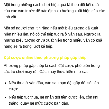
Một trong những cách chơi hiệu quả là theo dõi kết quả
của các ván trước để xác định xu hướng xuất hiện của các
linh vật.
Một số người chơi tin rằng nếu một biểu tượng đã xuất
hiện nhiều lần, nó có thể tiếp tục ra ở ván sau. Ngược lại,
những biểu tượng chưa xuất hiện trong nhiều ván có khả
năng sẽ ra trong lượt kế tiếp.
Đặt cược online theo phương pháp gấp thếp
Phương pháp gấp thếp là cách đặt cược phổ biến trong
các trò chơi may rủi. Cách này thực hiện như sau:
Nếu thua ở ván đầu, ván sau bạn đặt gấp đôi số tiền
cược.
Nếu tiếp tục thua, lại nhân đôi tiền cược lên, còn khi
thắng, quay lại mức cược ban đầu.