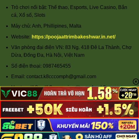
Trò chơi nổi bật: Thể thao, Esports, Live Casino, Bắn
cá, Xổ số, Slots
Máy chủ: Anh, Phillipines, Malta
Website:
https://poojaattrimbakeshwar.in.net/
Văn phòng đại điện VN: 83 Ng. 418 Đê La Thành, Chợ
Dừa, Đống Đa, Hà Nội, Việt Nam
Số điện thoại: 0987465455
Email:
contact.k8cccomph@gmail.com
Hagtag: #k8cc #k8cc_casino #trangchu_k8cc
#dangky_k8cc #linkvao_k8cc #k8cc_bet
#thethao_k8cca
Copyright 2026 ©
k8cc.com.ph