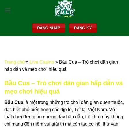
Skip
to
content
ĐĂNG NHẬP
ĐĂNG KÝ
Trang chủ
»
Live Casino
»
Bầu Cua – Trò chơi dân gian
hấp dẫn và mẹo chơi hiệu quả
Bầu Cua – Trò chơi dân gian hấp dẫn và
mẹo chơi hiệu quả
Bầu Cua
là một trong những trò chơi dân gian quen thuộc,
đặc biệt phổ biến trong các dịp lễ, Tết tại Việt Nam. Với
luật chơi đơn giản nhưng đầy hấp dẫn, trò chơi này không
chỉ mang đến niềm vui giải trí mà còn tạo cơ hội thử vận