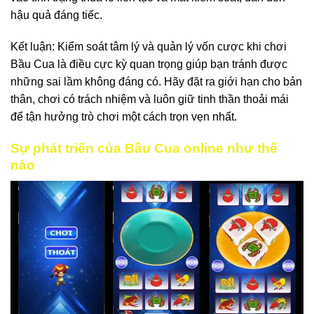
hậu quả đáng tiếc.
Kết luận: Kiểm soát tâm lý và quản lý vốn cược khi chơi
Bầu Cua là điều cực kỳ quan trọng giúp bạn tránh được
những sai lầm không đáng có. Hãy đặt ra giới hạn cho bản
thân, chơi có trách nhiệm và luôn giữ tinh thần thoải mái
để tận hưởng trò chơi một cách trọn vẹn nhất.
Sự phát triển của Bầu Cua online như thế
nào