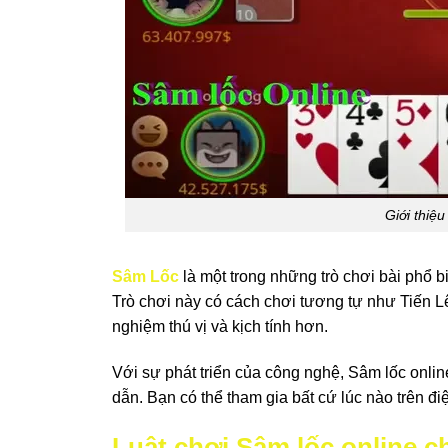
Giới thiệ
Sâm Lốc
là một trong những trò chơi bài phổ b
Trò chơi này có cách chơi tương tự như Tiến L
nghiệm thú vị và kịch tính hơn.
Với sự phát triển của công nghệ, Sâm lốc onlin
dẫn. Bạn có thể tham gia bất cứ lúc nào trên đi
Luật chơi Sâm lốc online ch