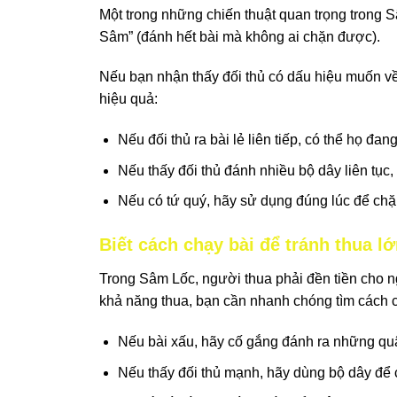
Một trong những chiến thuật quan trọng trong S
Sâm” (đánh hết bài mà không ai chặn được).
Nếu bạn nhận thấy đối thủ có dấu hiệu muốn về
hiệu quả:
Nếu đối thủ ra bài lẻ liên tiếp, có thể họ đ
Nếu thấy đối thủ đánh nhiều bộ dây liên tục,
Nếu có tứ quý, hãy sử dụng đúng lúc để chặn
Biết cách chạy bài để tránh thua l
Trong Sâm Lốc, người thua phải đền tiền cho ng
khả năng thua, bạn cần nhanh chóng tìm cách ch
Nếu bài xấu, hãy cố gắng đánh ra những quân
Nếu thấy đối thủ mạnh, hãy dùng bộ dây để 