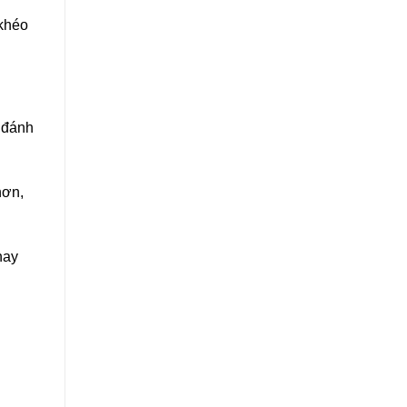
 khéo
 đánh
hơn,
hay