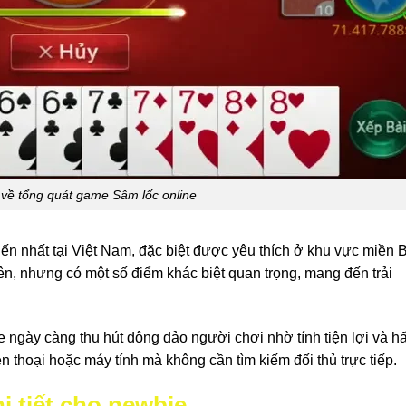
u về tổng quát game Sâm lốc online
iến nhất tại Việt Nam, đặc biệt được yêu thích ở khu vực miền 
ên, nhưng có một số điểm khác biệt quan trọng, mang đến trải
e ngày càng thu hút đông đảo người chơi nhờ tính tiện lợi và h
ện thoại hoặc máy tính mà không cần tìm kiếm đối thủ trực tiếp.
i tiết cho newbie