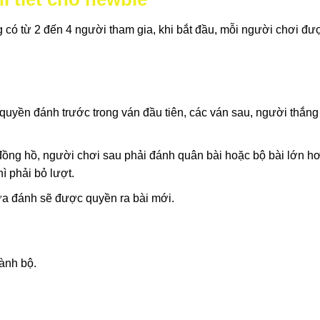
có từ 2 đến 4 người tham gia, khi bắt đầu, mỗi người chơi đư
uyền đánh trước trong ván đầu tiên, các ván sau, người thắng
ồng hồ, người chơi sau phải đánh quân bài hoặc bộ bài lớn h
ì phải bỏ lượt.
ừa đánh sẽ được quyền ra bài mới.
ành bộ.