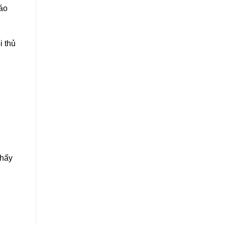
Báo
i thủ
thấy