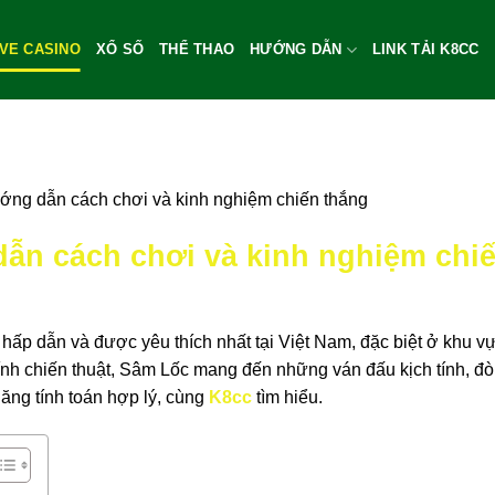
IVE CASINO
XỔ SỐ
THỂ THAO
HƯỚNG DẪN
LINK TẢI K8CC
ớng dẫn cách chơi và kinh nghiệm chiến thắng
dẫn cách chơi và kinh nghiệm chi
 hấp dẫn và được yêu thích nhất tại Việt Nam, đặc biệt ở khu v
nh chiến thuật, Sâm Lốc mang đến những ván đấu kịch tính, đòi
ăng tính toán hợp lý, cùng
K8cc
tìm hiểu.