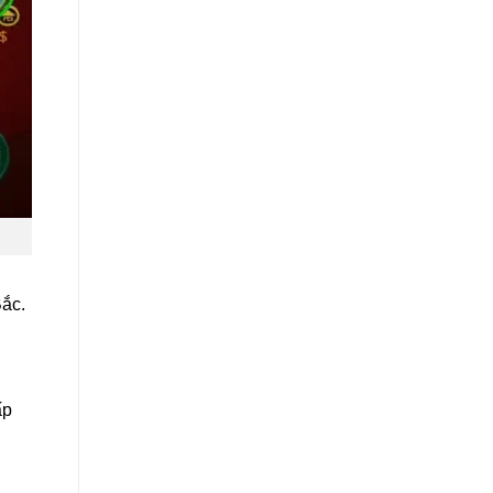
Bắc.
ấp